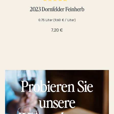
5 Sternen
Durchschnittliche Bewertung von 5 von 5 Sternen
Durch
2023 Dornfelder Feinherb
202
0.75 Liter
(9,60 € / Liter)
7,20 €
Probieren Sie
unsere