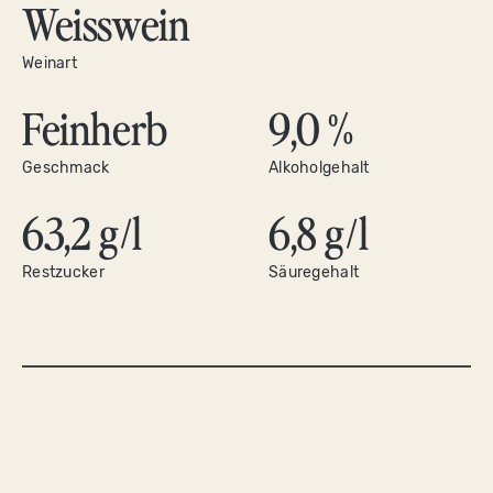
Weisswein
Weinart
Feinherb
9,0 %
Geschmack
Alkoholgehalt
63,2 g/l
6,8 g/l
Restzucker
Säuregehalt