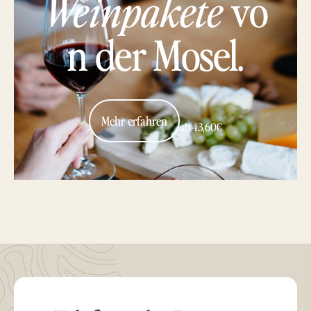
Weinpakete
vo
n der Mosel.
Mehr erfahren
ab 43,60€