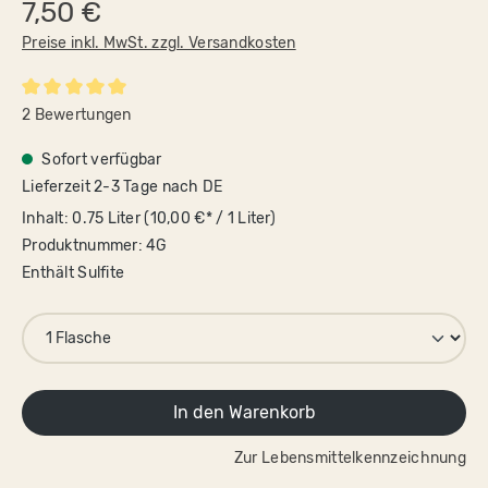
7,50 €
Preise inkl. MwSt. zzgl. Versandkosten
Durchschnittliche Bewertung von 5 von 5 Sternen
2 Bewertungen
Sofort verfügbar
Lieferzeit 2-3 Tage nach DE
Inhalt:
0.75 Liter
(10,00 €* / 1 Liter)
Produktnummer:
4G
Enthält Sulfite
In den Warenkorb
Zur Lebensmittelkennzeichnung