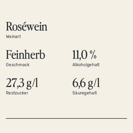
Roséwein
Weinart
Feinherb
11,0 %
Geschmack
Alkoholgehalt
27,3 g/l
6,6 g/l
Restzucker
Säuregehalt