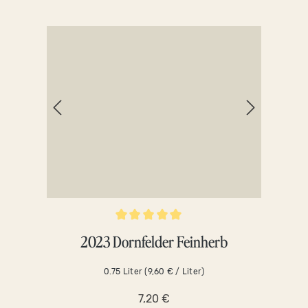
Durchschnittliche Bewertung von 5 von 5 Sternen
Durch
2023 Dornfelder Feinherb
202
0.75 Liter
(9,60 € / Liter)
7,20 €