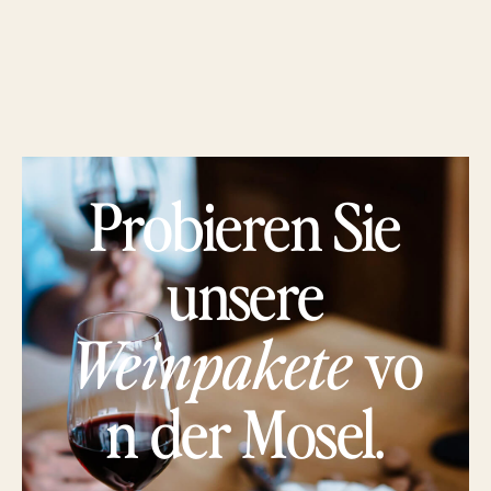
Probieren Sie
unsere
Weinpakete
vo
n der Mosel.