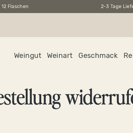
 12 Flaschen
2-3 Tage Lief
Weingut
Weinart
Geschmack
Re
estellung widerruf