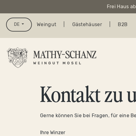
Frei Haus ab
springen
Zur Hauptnavigation springen
Weingut
|
Gästehäuser
|
B2B
DE
Kontakt zu 
Gerne können Sie bei Fragen, für eine B
Ihre Winzer