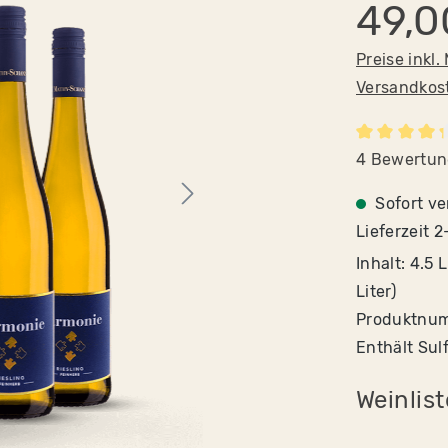
49,0
Preise inkl.
Versandkos
Durchschnit
4 Bewertu
Sofort ve
Lieferzeit 
Inhalt:
4.5 L
Liter)
Produktnu
Enthält Sulf
Weinlist