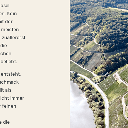
osel
en. Kein
it der
n meisten
 zuallererst
 die
lichen
beliebt.
 entsteht,
eschmack
lt als
eicht immer
r feinen
e die