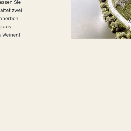
assen Sie
altet zwei
inherben
g aus
n Weinen!