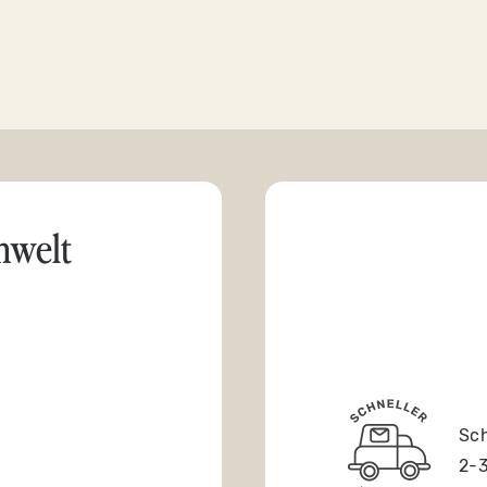
mwelt
Sch
2-3