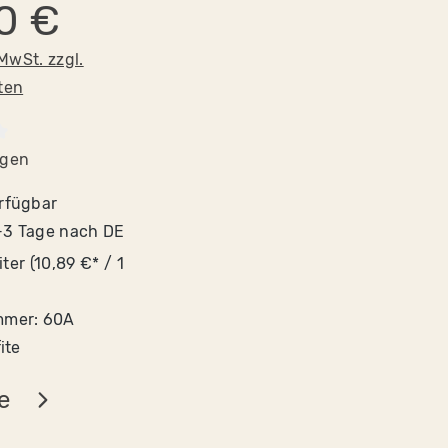
0 €
 MwSt. zzgl.
ten
tliche Bewertung von 4.2 von 5 Sternen
ngen
rfügbar
2-3 Tage nach DE
iter
(10,89 €* / 1
mmer:
60A
ite
e